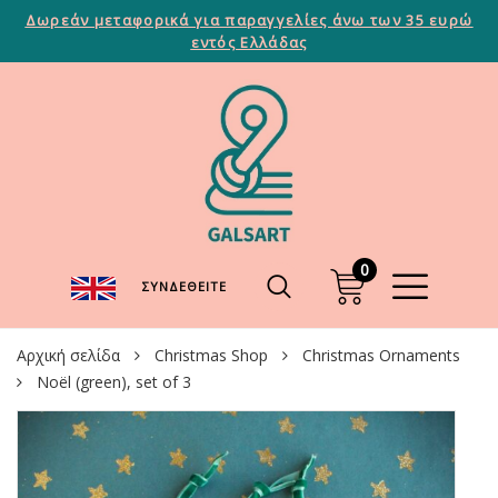
Δωρεάν μεταφορικά για παραγγελίες άνω των 35 ευρώ
εντός Ελλάδας
0
ΣΥΝΔΕΘΕΊΤΕ
Αρχική σελίδα
Christmas Shop
Christmas Ornaments
Noël (green), set of 3