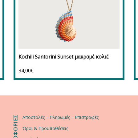
Προσθήκη στο καλάθι
Προσθήκη στα αγαπημένα
Kochili Santorini Sunset μακραμέ κολιέ
34,00
€
ΠΛΗΡΟΦΟΡΙΕΣ
Αποστολές – Πληρωμές – Επιστροφές
Όροι & Προϋποθέσεις