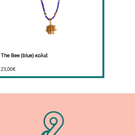
Προσθήκη στο καλάθι
Προσθήκη στα αγαπημένα
The Bee (blue) κολιέ
The “P
23,00
€
21,00
€