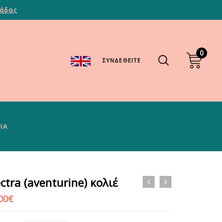
λάδας
0
ΣΥΝΔΕΘΕΊΤΕ
ΊΑ
ectra (aventurine) κολιέ
00
€