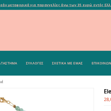
εάν μεταφορικά για παραγγελίες άνω των 35 ευρώ εντός Ελ
ΑΤΆΣΤΗΜΑ
ΣΥΛΛΟΓΈΣ
ΣΧΕΤΙΚΆ ΜΕ ΕΜΆΣ
ΕΠΙΚΟΙΝΩΝ
λιέ
El
28,