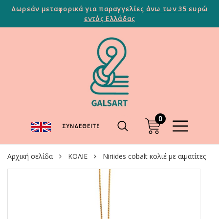
Δωρεάν μεταφορικά για παραγγελίες άνω των 35 ευρώ
εντός Ελλάδας
0
ΣΥΝΔΕΘΕΊΤΕ
Αρχική σελίδα
ΚΟΛΙΕ
Niriides cobalt κολιέ με αιματίτες