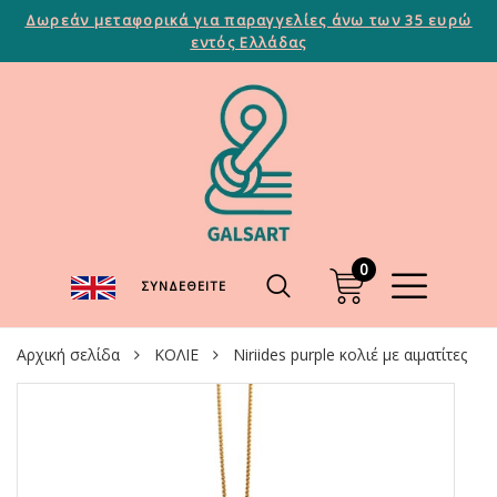
Δωρεάν μεταφορικά για παραγγελίες άνω των 35 ευρώ
εντός Ελλάδας
0
ΣΥΝΔΕΘΕΊΤΕ
Αρχική σελίδα
ΚΟΛΙΕ
Niriides purple κολιέ με αιματίτες