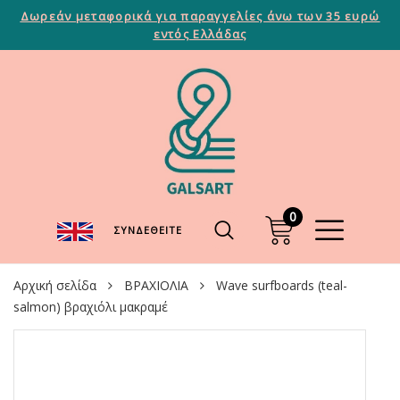
Δωρεάν μεταφορικά για παραγγελίες άνω των 35 ευρώ
εντός Ελλάδας
0
ΣΥΝΔΕΘΕΊΤΕ
Αρχική σελίδα
ΒΡΑΧΙΟΛΙΑ
Wave surfboards (teal-
salmon) βραχιόλι μακραμέ