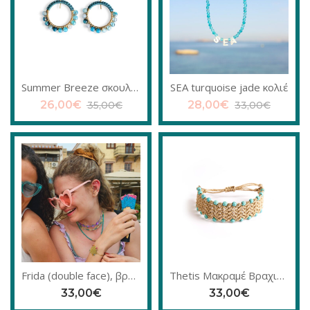
Summer Breeze σκουλαρίκια, επίχρυσο ασήμι
SEA turquoise jade κολιέ
26,00
€
28,00
€
35,00
€
33,00
€
Frida (double face), βραχιόλι μακραμέ
Thetis Μακραμέ Βραχιόλι
33,00
€
33,00
€