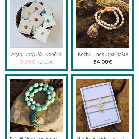
Agapi Βραχιόλι Καρδιά
Kochili Tinos Opal κολιέ
9,00
€
54,00
€
12,00
€
Kochili Alonissos Amazonite κολιέ
The Boho Tides, σετ βραχιολιών