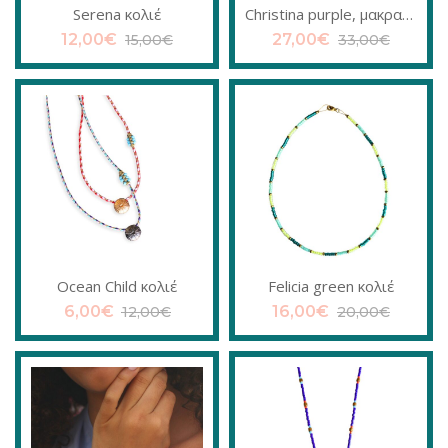
Serena κολιέ
Christina purple, μακραμέ βραχιόλι
12,00
€
27,00
€
15,00
€
33,00
€
Ocean Child κολιέ
Felicia green κολιέ
6,00
€
16,00
€
12,00
€
20,00
€