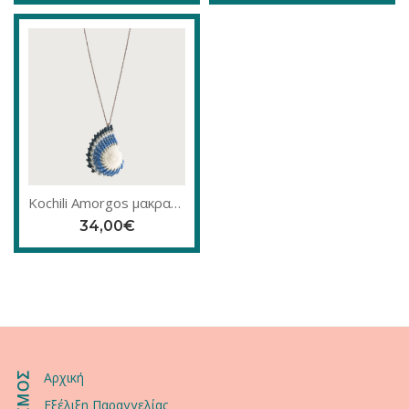
Kochili Amorgos μακραμέ κολιέ
34,00
€
Αρχική
Εξέλιξη Παραγγελίας