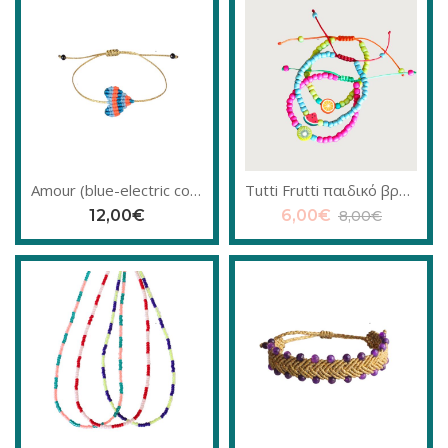
Amour (blue-electric coral) μακραμέ Βραχιόλι
Tutti Frutti παιδικό βραχιόλι ποδιού
12,00
€
6,00
€
8,00
€