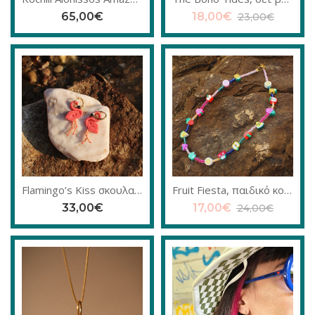
65,00
€
18,00
€
23,00
€
Flamingo’s Kiss σκουλαρίκια
Fruit Fiesta, παιδικό κολιέ
33,00
€
17,00
€
24,00
€