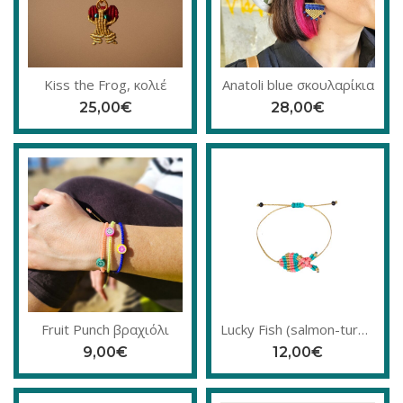
Kiss the Frog, κολιέ
Anatoli blue σκουλαρίκια
25,00
€
28,00
€
Fruit Punch βραχιόλι
Lucky Fish (salmon-turquoise),βραχιόλι μακραμέ
9,00
€
12,00
€