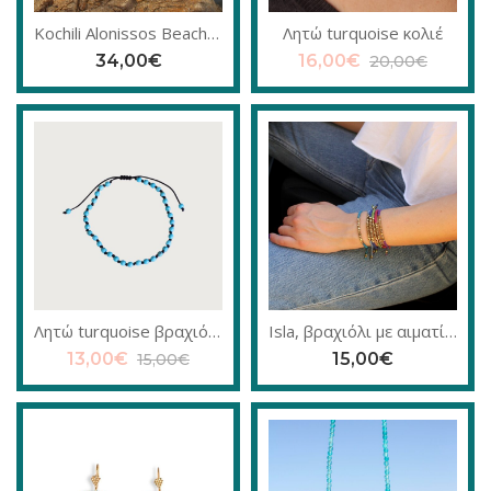
Kochili Alonissos Beach μακραμέ κολιέ
Λητώ turquoise κολιέ
34,00
€
16,00
€
20,00
€
Λητώ turquoise βραχιόλι ποδιού
Isla, βραχιόλι με αιματίτες
13,00
€
15,00
€
15,00
€