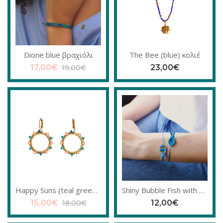
Dione blue βραχιόλι
The Bee (blue) κολιέ
17,00
€
23,00
€
19,00
€
Happy Suns (teal green- salmon) σκουλαρίκια
Shiny Bubble Fish with stripes, βραχιόλι μακραμέ
15,00
€
12,00
€
18,00
€