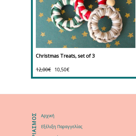
Προσθήκη στο καλάθι
Προσθήκη στα αγαπημένα
Christmas Treats, set of 3
12,00
€
10,50
€
ΛΟΓΑΡΙΑΣΜΟΣ
Αρχική
Εξέλιξη Παραγγελίας