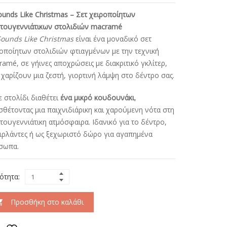
ounds Like Christmas – Σετ χειροποίητων
στουγεννιάτικων στολιδιών macramé
Sounds Like Christmas
είναι ένα μοναδικό σετ
οποίητων στολιδιών φτιαγμένων με την τεχνική
amé, σε γήινες αποχρώσεις με διακριτικό γκλίτερ,
χαρίζουν μια ζεστή, γιορτινή λάμψη στο δέντρο σας.
 στολίδι διαθέτει
ένα μικρό κουδουνάκι
,
θέτοντας μια παιχνιδιάρικη και χαρούμενη νότα στη
τουγεννιάτικη ατμόσφαιρα. Ιδανικό για το δέντρο,
γιρλάντες ή ως ξεχωριστό δώρο για αγαπημένα
σωπα.
ότητα:
Προσθήκη στο καλάθι