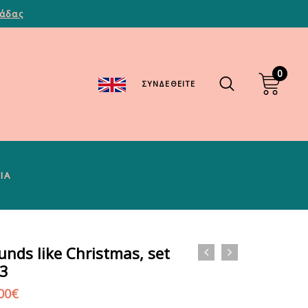
λάδας
0
ΣΥΝΔΕΘΕΊΤΕ
ΊΑ
unds like Christmas, set
 3
00
€