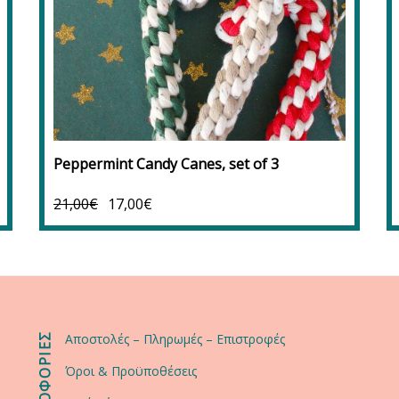
Προσθήκη στο καλάθι
Προσθήκη στα αγαπημένα
Peppermint Candy Canes, set of 3
21,00
€
17,00
€
ΠΛΗΡΟΦΟΡΙΕΣ
Αποστολές – Πληρωμές – Επιστροφές
Όροι & Προϋποθέσεις