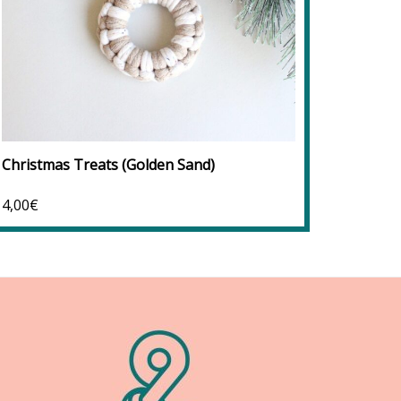
Προσθήκη στο καλάθι
Προσθ
Προσθήκη στα αγαπημένα
Christmas Treats (Golden Sand)
Dreamy
4,00
€
6,50
€