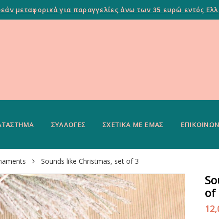
εάν μεταφορικά για παραγγελίες άνω των 35 ευρώ εντός Ελ
ΑΤΆΣΤΗΜΑ
ΣΥΛΛΟΓΈΣ
ΣΧΕΤΙΚΆ ΜΕ ΕΜΆΣ
ΕΠΙΚΟΙΝΩΝ
rnaments
Sounds like Christmas, set of 3
So
of
12,