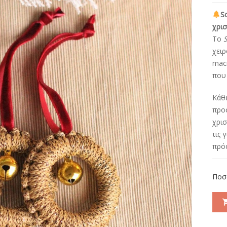
S
χρι
Το
χειρ
macr
που 
Κάθε
προσ
χρισ
τις 
πρό
Ποσ